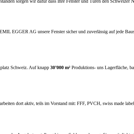
fständen sorgen wir dafür dass Ihre Fenster und Türen den Schweizer 
t die EMIL EGGER AG unsere Fenster sicher und zuverlässig auf jede 
rkplatz Schweiz. Auf knapp
30’000 m²
Produktions- uns Lagerfläche, b
rbeiten dort aktiv, teils im Vorstand mit: FFF, PVCH, swiss made lab