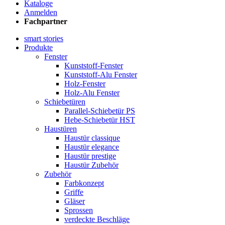
Kataloge
Anmelden
Fachpartner
smart stories
Produkte
Fenster
Kunststoff-Fenster
Kunststoff-Alu Fenster
Holz-Fenster
Holz-Alu Fenster
Schiebetüren
Parallel-Schiebetür PS
Hebe-Schiebetür HST
Haustüren
Haustür classique
Haustür elegance
Haustür prestige
Haustür Zubehör
Zubehör
Farbkonzept
Griffe
Gläser
Sprossen
verdeckte Beschläge