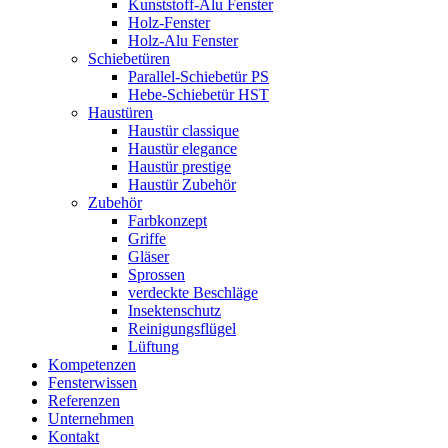
Kunststoff-Alu Fenster
Holz-Fenster
Holz-Alu Fenster
Schiebetüren
Parallel-Schiebetür PS
Hebe-Schiebetür HST
Haustüren
Haustür classique
Haustür elegance
Haustür prestige
Haustür Zubehör
Zubehör
Farbkonzept
Griffe
Gläser
Sprossen
verdeckte Beschläge
Insektenschutz
Reinigungsflügel
Lüftung
Kompetenzen
Fensterwissen
Referenzen
Unternehmen
Kontakt