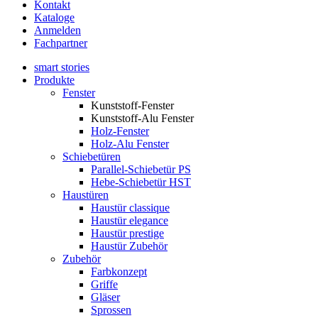
Kontakt
Kataloge
Anmelden
Fachpartner
smart stories
Produkte
Fenster
Kunststoff-Fenster
Kunststoff-Alu Fenster
Holz-Fenster
Holz-Alu Fenster
Schiebetüren
Parallel-Schiebetür PS
Hebe-Schiebetür HST
Haustüren
Haustür classique
Haustür elegance
Haustür prestige
Haustür Zubehör
Zubehör
Farbkonzept
Griffe
Gläser
Sprossen