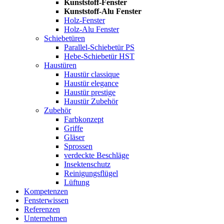
Kunststoff-Fenster
Kunststoff-Alu Fenster
Holz-Fenster
Holz-Alu Fenster
Schiebetüren
Parallel-Schiebetür PS
Hebe-Schiebetür HST
Haustüren
Haustür classique
Haustür elegance
Haustür prestige
Haustür Zubehör
Zubehör
Farbkonzept
Griffe
Gläser
Sprossen
verdeckte Beschläge
Insektenschutz
Reinigungsflügel
Lüftung
Kompetenzen
Fensterwissen
Referenzen
Unternehmen