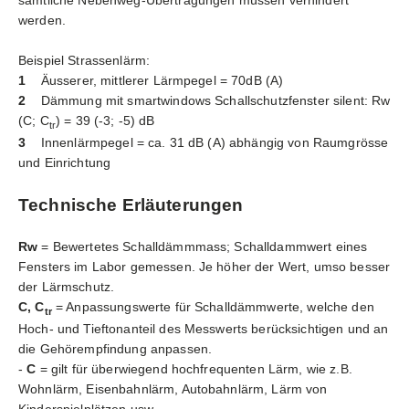
werden.
Beispiel Strassenlärm:
1
Äusserer, mittlerer Lärmpegel = 70dB (A)
2
Dämmung mit smartwindows Schallschutzfenster silent: Rw
(C; C
) = 39 (-3; -5) dB
tr
3
Innenlärmpegel = ca. 31 dB (A) abhängig von Raumgrösse
und Einrichtung
Technische Erläuterungen
Rw
= Bewertetes Schalldämmmass; Schalldammwert eines
Fensters im Labor gemessen. Je höher der Wert, umso besser
der Lärmschutz.
C, C
= Anpassungswerte für Schalldämmwerte, welche den
tr
Hoch- und Tieftonanteil des Messwerts berücksichtigen und an
die Gehörempfindung anpassen.
-
C
= gilt für überwiegend hochfrequenten Lärm, wie z.B.
Wohnlärm, Eisenbahnlärm, Autobahnlärm, Lärm von