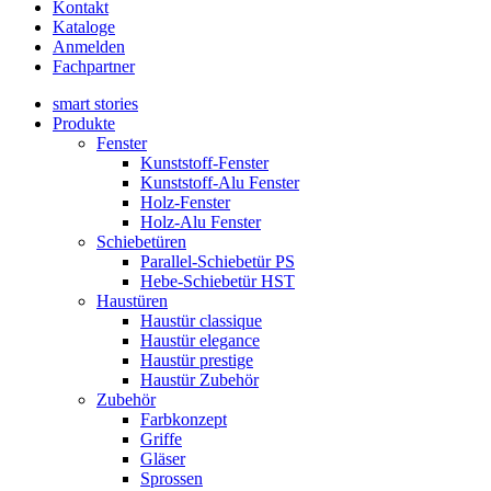
Kontakt
Kataloge
Anmelden
Fachpartner
smart stories
Produkte
Fenster
Kunststoff-Fenster
Kunststoff-Alu Fenster
Holz-Fenster
Holz-Alu Fenster
Schiebetüren
Parallel-Schiebetür PS
Hebe-Schiebetür HST
Haustüren
Haustür classique
Haustür elegance
Haustür prestige
Haustür Zubehör
Zubehör
Farbkonzept
Griffe
Gläser
Sprossen