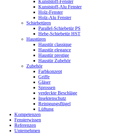
Kunststoff-Fenster
Kunststoff-Alu Fenster
Holz-Fenster
Holz-Alu Fenster
Schiebetüren
Parallel-Schiebetür PS
Hebe-Schiebetür HST
Haustüren
Haustür classique
Haustür elegance
Haustür prestige
Haustür Zubehör
Zubehör
Farbkonzept
Griffe
Gläser
Sprossen
verdeckte Beschläge
Insektenschutz
Reinigungsflügel
Lüftung
Kompetenzen
Fensterwissen
Referenzen
Unternehmen