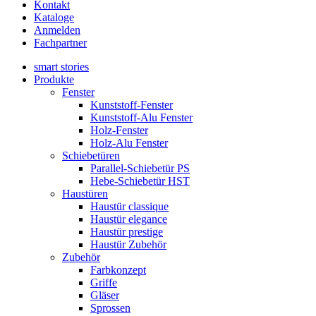
Kontakt
Kataloge
Anmelden
Fachpartner
smart stories
Produkte
Fenster
Kunststoff-Fenster
Kunststoff-Alu Fenster
Holz-Fenster
Holz-Alu Fenster
Schiebetüren
Parallel-Schiebetür PS
Hebe-Schiebetür HST
Haustüren
Haustür classique
Haustür elegance
Haustür prestige
Haustür Zubehör
Zubehör
Farbkonzept
Griffe
Gläser
Sprossen