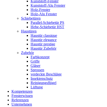
Kunststoff-Fenster
Kunststoff-Alu Fenster
Holz-Fenster
Holz-Alu Fenster
Schiebetüren
Parallel-Schiebetür PS
Hebe-Schiebetür HST
Haustüren
Haustür classique
Haustür elegance
Haustür prestige
Haustür Zubehör
Zubehör
Farbkonzept
Griffe
Gläser
Sprossen
verdeckte Beschläge
Insektenschutz
Reinigungsflügel
Lüftung
Kompetenzen
Fensterwissen
Referenzen
Unternehmen