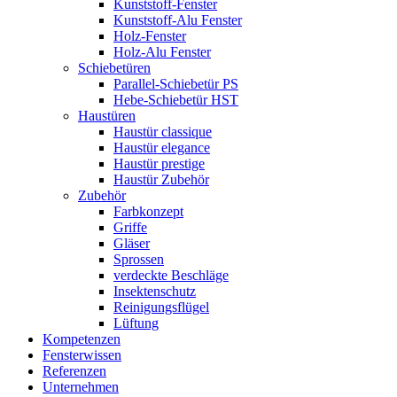
Kunststoff-Fenster
Kunststoff-Alu Fenster
Holz-Fenster
Holz-Alu Fenster
Schiebetüren
Parallel-Schiebetür PS
Hebe-Schiebetür HST
Haustüren
Haustür classique
Haustür elegance
Haustür prestige
Haustür Zubehör
Zubehör
Farbkonzept
Griffe
Gläser
Sprossen
verdeckte Beschläge
Insektenschutz
Reinigungsflügel
Lüftung
Kompetenzen
Fensterwissen
Referenzen
Unternehmen