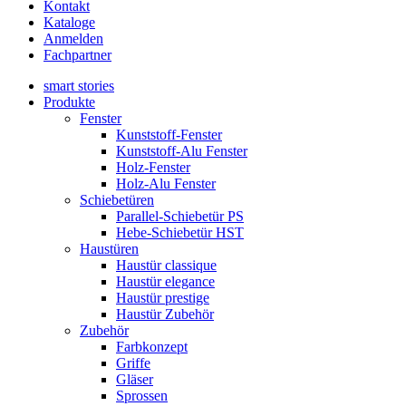
Kontakt
Kataloge
Anmelden
Fachpartner
smart stories
Produkte
Fenster
Kunststoff-Fenster
Kunststoff-Alu Fenster
Holz-Fenster
Holz-Alu Fenster
Schiebetüren
Parallel-Schiebetür PS
Hebe-Schiebetür HST
Haustüren
Haustür classique
Haustür elegance
Haustür prestige
Haustür Zubehör
Zubehör
Farbkonzept
Griffe
Gläser
Sprossen