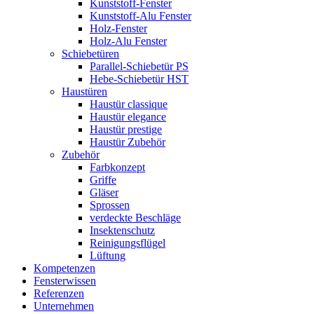
Kunststoff-Fenster
Kunststoff-Alu Fenster
Holz-Fenster
Holz-Alu Fenster
Schiebetüren
Parallel-Schiebetür PS
Hebe-Schiebetür HST
Haustüren
Haustür classique
Haustür elegance
Haustür prestige
Haustür Zubehör
Zubehör
Farbkonzept
Griffe
Gläser
Sprossen
verdeckte Beschläge
Insektenschutz
Reinigungsflügel
Lüftung
Kompetenzen
Fensterwissen
Referenzen
Unternehmen