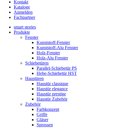
Kontakt
Kataloge
Anmelden
Fachpartner
smart stories
Produkte
Fenster
Kunststoff-Fenster
Kunststoff-Alu Fenster
Holz-Fenster
Holz-Alu Fenster
Schiebetüren
Parallel-Schiebetür PS
Hebe-Schiebetür HST
Haustüren
Haustür classique
Haustür elegance
Haustür prestige
Haustür Zubehör
Zubehör
Farbkonzept
Griffe
Gläser
Sprossen